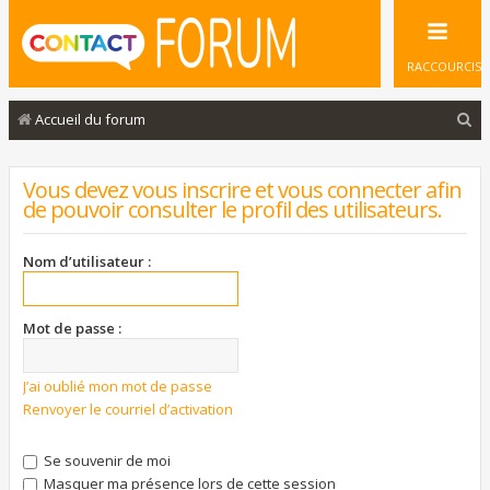
RACCOURCIS
R
Accueil du forum
e
c
Vous devez vous inscrire et vous connecter afin
de pouvoir consulter le profil des utilisateurs.
h
e
Nom d’utilisateur :
r
c
Mot de passe :
h
e
J’ai oublié mon mot de passe
r
Renvoyer le courriel d’activation
Se souvenir de moi
Masquer ma présence lors de cette session