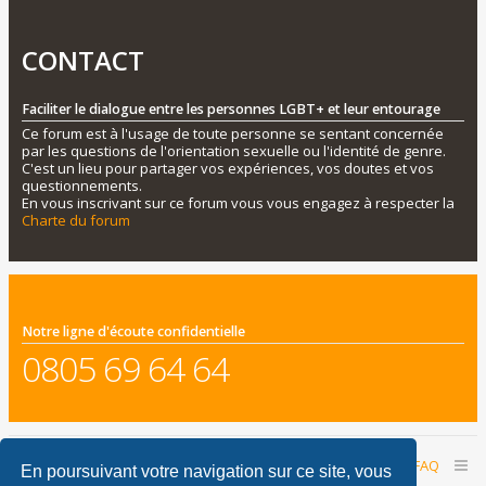
CONTACT
Faciliter le dialogue entre les personnes LGBT+ et leur entourage
Ce forum est à l'usage de toute personne se sentant concernée
par les questions de l'orientation sexuelle ou l'identité de genre.
C'est un lieu pour partager vos expériences, vos doutes et vos
questionnements.
En vous inscrivant sur ce forum vous vous engagez à respecter la
Charte du forum
Notre ligne d'écoute confidentielle
0805 69 64 64
Accueil du forum
Nous contacter
FAQ
En poursuivant votre navigation sur ce site, vous