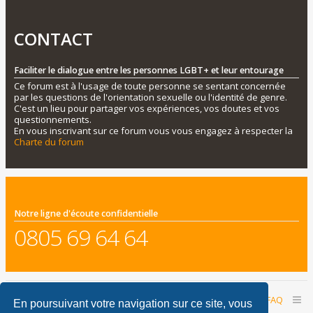
CONTACT
Faciliter le dialogue entre les personnes LGBT+ et leur entourage
Ce forum est à l'usage de toute personne se sentant concernée
par les questions de l'orientation sexuelle ou l'identité de genre.
C'est un lieu pour partager vos expériences, vos doutes et vos
questionnements.
En vous inscrivant sur ce forum vous vous engagez à respecter la
Charte du forum
Notre ligne d'écoute confidentielle
0805 69 64 64
Accueil du forum
Nous contacter
FAQ
En poursuivant votre navigation sur ce site, vous