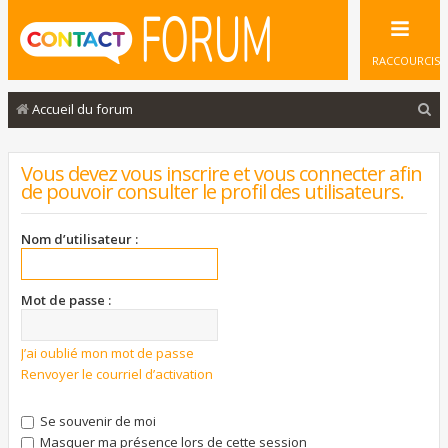
RACCOURCIS
R
Accueil du forum
e
c
Vous devez vous inscrire et vous connecter afin
de pouvoir consulter le profil des utilisateurs.
h
e
Nom d’utilisateur :
r
c
Mot de passe :
h
e
J’ai oublié mon mot de passe
r
Renvoyer le courriel d’activation
Se souvenir de moi
Masquer ma présence lors de cette session