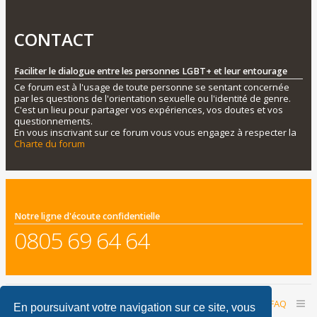
CONTACT
Faciliter le dialogue entre les personnes LGBT+ et leur entourage
Ce forum est à l'usage de toute personne se sentant concernée
par les questions de l'orientation sexuelle ou l'identité de genre.
C'est un lieu pour partager vos expériences, vos doutes et vos
questionnements.
En vous inscrivant sur ce forum vous vous engagez à respecter la
Charte du forum
Notre ligne d'écoute confidentielle
0805 69 64 64
Accueil du forum
Nous contacter
FAQ
En poursuivant votre navigation sur ce site, vous