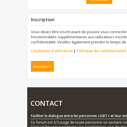
Inscription
Vous devez être inscrit avant de pouvoir vous connecter
fonctionnalités supplémentaires aux utilisateurs inscrits
confidentialité. Veuillez également prendre le temps de 
Conditions d’utilisation
|
Politique de confidentialité
Inscription
CONTACT
Faciliter le dialogue entre les personnes LGBT+ et leur e
Ce forum est à l'usage de toute personne se sentant conc
C'est un lieu pour partager vos expériences, vos doute