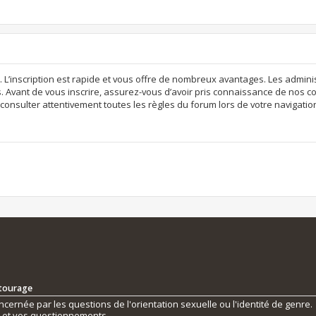
. L’inscription est rapide et vous offre de nombreux avantages. Les admi
. Avant de vous inscrire, assurez-vous d’avoir pris connaissance de nos con
consulter attentivement toutes les règles du forum lors de votre navigatio
ntourage
ernée par les questions de l'orientation sexuelle ou l'identité de genre.
s et vos questionnements.