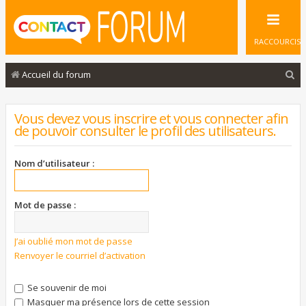
RACCOURCIS
R
Accueil du forum
e
c
Vous devez vous inscrire et vous connecter afin
de pouvoir consulter le profil des utilisateurs.
h
e
Nom d’utilisateur :
r
c
Mot de passe :
h
e
J’ai oublié mon mot de passe
r
Renvoyer le courriel d’activation
Se souvenir de moi
Masquer ma présence lors de cette session