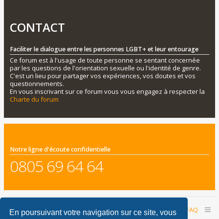
CONTACT
Faciliter le dialogue entre les personnes LGBT+ et leur entourage
Ce forum est à l'usage de toute personne se sentant concernée
par les questions de l'orientation sexuelle ou l'identité de genre.
C'est un lieu pour partager vos expériences, vos doutes et vos
questionnements.
En vous inscrivant sur ce forum vous vous engagez à respecter la
Charte du forum
Notre ligne d'écoute confidentielle
0805 69 64 64
Accueil du forum
Nous contacter
FAQ
En poursuivant votre navigation sur ce site, vous