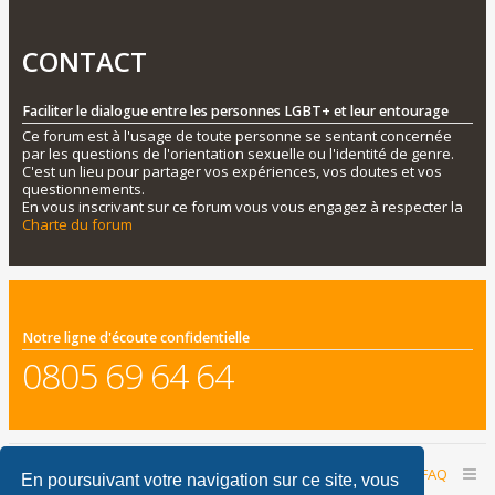
CONTACT
Faciliter le dialogue entre les personnes LGBT+ et leur entourage
Ce forum est à l'usage de toute personne se sentant concernée
par les questions de l'orientation sexuelle ou l'identité de genre.
C'est un lieu pour partager vos expériences, vos doutes et vos
questionnements.
En vous inscrivant sur ce forum vous vous engagez à respecter la
Charte du forum
Notre ligne d'écoute confidentielle
0805 69 64 64
Accueil du forum
Nous contacter
FAQ
En poursuivant votre navigation sur ce site, vous