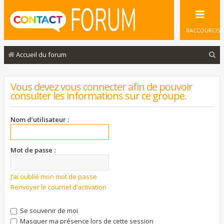
RACCOURCIS
R
Accueil du forum
e
c
Vous devez vous connecter afin de pouvoir
consulter les informations sur ce groupe.
h
e
Nom d’utilisateur :
r
c
Mot de passe :
h
e
J’ai oublié mon mot de passe
r
Renvoyer le courriel d’activation
Se souvenir de moi
Masquer ma présence lors de cette session