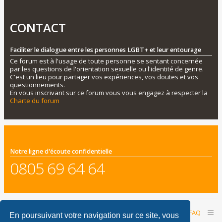
CONTACT
Faciliter le dialogue entre les personnes LGBT+ et leur entourage
Ce forum est à l'usage de toute personne se sentant concernée
par les questions de l'orientation sexuelle ou l'identité de genre.
C'est un lieu pour partager vos expériences, vos doutes et vos
questionnements.
En vous inscrivant sur ce forum vous vous engagez à respecter la
Charte du forum
Notre ligne d'écoute confidentielle
0805 69 64 64
Accueil du forum
Nous contacter
FAQ
En poursuivant votre navigation sur ce site, vous