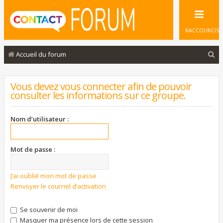
RACCOURCIS
R
Accueil du forum
e
c
Vous devez vous connecter afin de pouvoir
consulter les informations sur ce groupe.
h
e
Nom d’utilisateur :
r
c
Mot de passe :
h
e
J’ai oublié mon mot de passe
r
Renvoyer le courriel d’activation
Se souvenir de moi
Masquer ma présence lors de cette session