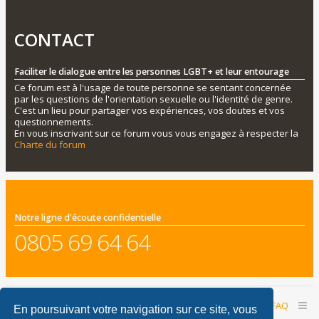
CONTACT
Faciliter le dialogue entre les personnes LGBT+ et leur entourage
Ce forum est à l'usage de toute personne se sentant concernée
par les questions de l'orientation sexuelle ou l'identité de genre.
C'est un lieu pour partager vos expériences, vos doutes et vos
questionnements.
En vous inscrivant sur ce forum vous vous engagez à respecter la
Charte du forum
Notre ligne d'écoute confidentielle
0805 69 64 64
Accueil du forum
Nous contacter
FAQ
En poursuivant votre navigation sur ce site, vous