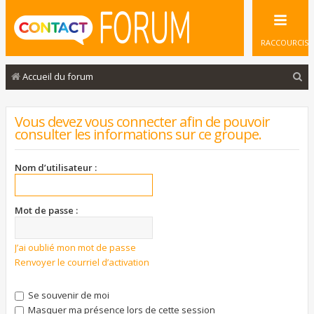
RACCOURCIS
R
Accueil du forum
e
c
Vous devez vous connecter afin de pouvoir
consulter les informations sur ce groupe.
h
e
Nom d’utilisateur :
r
c
Mot de passe :
h
e
J’ai oublié mon mot de passe
r
Renvoyer le courriel d’activation
Se souvenir de moi
Masquer ma présence lors de cette session