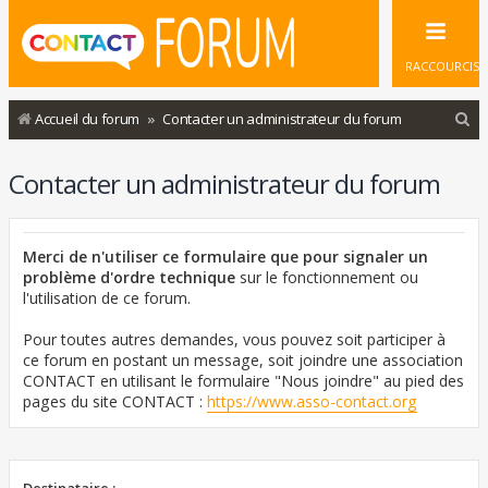
RACCOURCIS
R
Accueil du forum
Contacter un administrateur du forum
e
Contacter un administrateur du forum
c
h
e
Merci de n'utiliser ce formulaire que pour signaler un
r
problème d'ordre technique
sur le fonctionnement ou
l'utilisation de ce forum.
c
h
Pour toutes autres demandes, vous pouvez soit participer à
ce forum en postant un message, soit joindre une association
e
CONTACT en utilisant le formulaire "Nous joindre" au pied des
r
pages du site CONTACT :
https://www.asso-contact.org