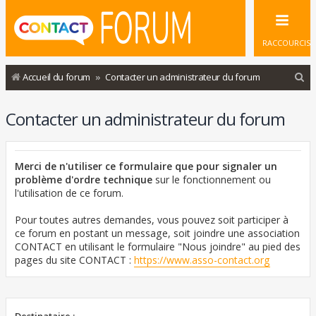
RACCOURCIS
R
Accueil du forum
Contacter un administrateur du forum
e
Contacter un administrateur du forum
c
h
e
Merci de n'utiliser ce formulaire que pour signaler un
r
problème d'ordre technique
sur le fonctionnement ou
l'utilisation de ce forum.
c
h
Pour toutes autres demandes, vous pouvez soit participer à
ce forum en postant un message, soit joindre une association
e
CONTACT en utilisant le formulaire "Nous joindre" au pied des
r
pages du site CONTACT :
https://www.asso-contact.org