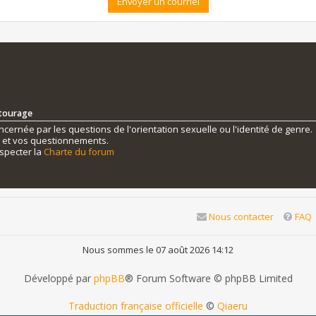
ntourage
ernée par les questions de l'orientation sexuelle ou l'identité de genre.
s et vos questionnements.
specter la
Charte du forum
Nous contacter
FAQ
Nous sommes le 07 août 2026 14:12
Développé par
phpBB
® Forum Software © phpBB Limited
Traduction française officielle
©
Qiaeru