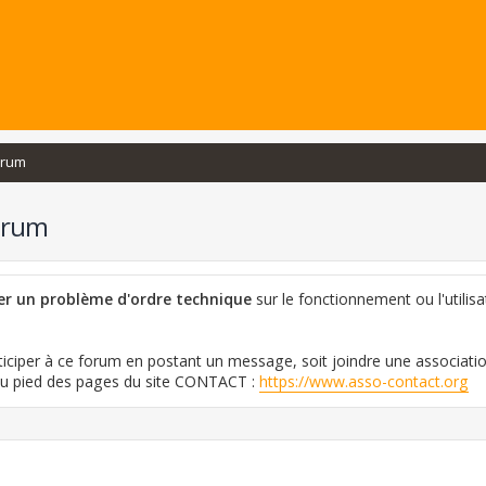
orum
orum
ler un problème d'ordre technique
sur le fonctionnement ou l'utilisa
iciper à ce forum en postant un message, soit joindre une associati
 au pied des pages du site CONTACT :
https://www.asso-contact.org