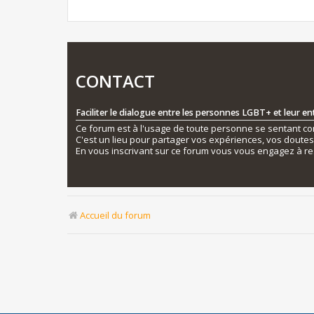
CONTACT
Faciliter le dialogue entre les personnes LGBT+ et leur e
Ce forum est à l'usage de toute personne se sentant conc
C'est un lieu pour partager vos expériences, vos doute
En vous inscrivant sur ce forum vous vous engagez à re
Accueil du forum