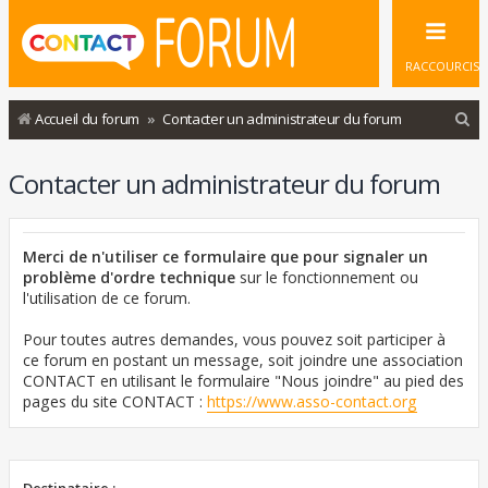
RACCOURCIS
R
Accueil du forum
Contacter un administrateur du forum
e
Contacter un administrateur du forum
c
h
e
Merci de n'utiliser ce formulaire que pour signaler un
r
problème d'ordre technique
sur le fonctionnement ou
l'utilisation de ce forum.
c
h
Pour toutes autres demandes, vous pouvez soit participer à
ce forum en postant un message, soit joindre une association
e
CONTACT en utilisant le formulaire "Nous joindre" au pied des
r
pages du site CONTACT :
https://www.asso-contact.org