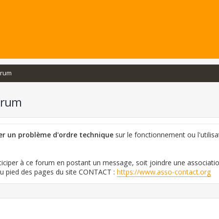
orum
orum
ler un problème d'ordre technique
sur le fonctionnement ou l'utilisa
iciper à ce forum en postant un message, soit joindre une associati
 au pied des pages du site CONTACT :
https://www.asso-contact.org