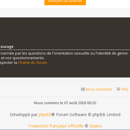
ntourage
ernée par les questions de l'orientation sexuelle ou l'identité de genre.
s et vos questionnements.
specter la
Charte du forum
Nous contacter
FAQ
Nous sommes le 07 août 2026 00:20
Développé par
phpBB
® Forum Software © phpBB Limited
Traduction française officielle
©
Qiaeru