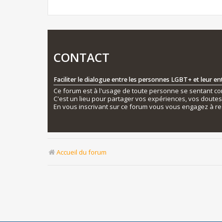
CONTACT
Faciliter le dialogue entre les personnes LGBT+ et leur e
Ce forum est à l'usage de toute personne se sentant conc
C'est un lieu pour partager vos expériences, vos doute
En vous inscrivant sur ce forum vous vous engagez à re
Accueil du forum