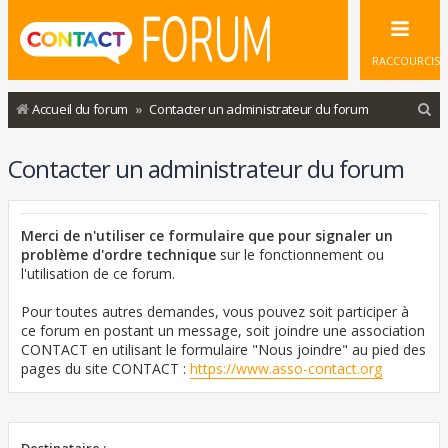
RACCOURCIS
R
Accueil du forum
Contacter un administrateur du forum
e
Contacter un administrateur du forum
c
h
e
Merci de n'utiliser ce formulaire que pour signaler un
r
problème d'ordre technique
sur le fonctionnement ou
l'utilisation de ce forum.
c
h
Pour toutes autres demandes, vous pouvez soit participer à
ce forum en postant un message, soit joindre une association
e
CONTACT en utilisant le formulaire "Nous joindre" au pied des
r
pages du site CONTACT :
https://www.asso-contact.org