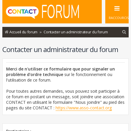
RACCOURCIS
R
Accueil du forum
Contacter un administrateur du forum
e
Contacter un administrateur du forum
c
h
e
Merci de n'utiliser ce formulaire que pour signaler un
r
problème d'ordre technique
sur le fonctionnement ou
l'utilisation de ce forum.
c
h
Pour toutes autres demandes, vous pouvez soit participer à
ce forum en postant un message, soit joindre une association
e
CONTACT en utilisant le formulaire "Nous joindre" au pied des
r
pages du site CONTACT :
https://www.asso-contact.org