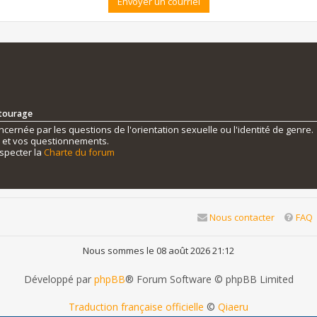
ntourage
ernée par les questions de l'orientation sexuelle ou l'identité de genre.
s et vos questionnements.
specter la
Charte du forum
Nous contacter
FAQ
Nous sommes le 08 août 2026 21:12
Développé par
phpBB
® Forum Software © phpBB Limited
Traduction française officielle
©
Qiaeru