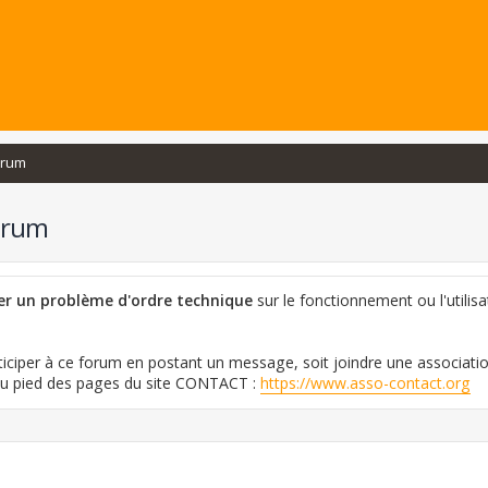
orum
orum
ler un problème d'ordre technique
sur le fonctionnement ou l'utilisa
iciper à ce forum en postant un message, soit joindre une associati
 au pied des pages du site CONTACT :
https://www.asso-contact.org