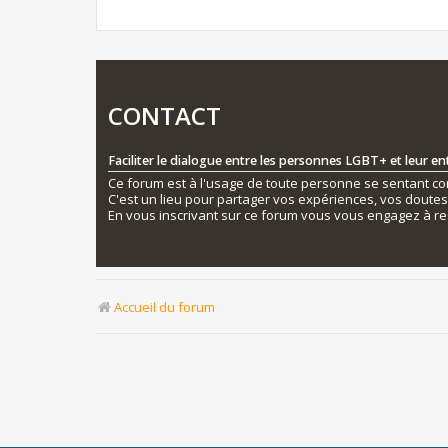
CONTACT
Faciliter le dialogue entre les personnes LGBT+ et leur e
Ce forum est à l'usage de toute personne se sentant conc
C'est un lieu pour partager vos expériences, vos doute
En vous inscrivant sur ce forum vous vous engagez à re
Accueil du forum