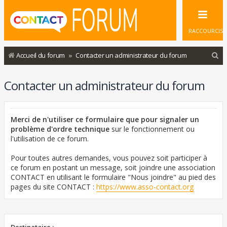
RACCOURCIS
R
Accueil du forum
Contacter un administrateur du forum
e
Contacter un administrateur du forum
c
h
e
Merci de n'utiliser ce formulaire que pour signaler un
r
problème d'ordre technique
sur le fonctionnement ou
l'utilisation de ce forum.
c
h
Pour toutes autres demandes, vous pouvez soit participer à
ce forum en postant un message, soit joindre une association
e
CONTACT en utilisant le formulaire "Nous joindre" au pied des
r
pages du site CONTACT :
https://www.asso-contact.org