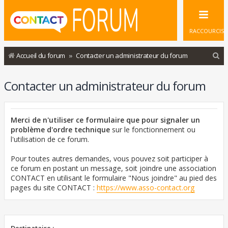
RACCOURCIS
R
Accueil du forum
Contacter un administrateur du forum
e
Contacter un administrateur du forum
c
h
e
Merci de n'utiliser ce formulaire que pour signaler un
r
problème d'ordre technique
sur le fonctionnement ou
l'utilisation de ce forum.
c
h
Pour toutes autres demandes, vous pouvez soit participer à
ce forum en postant un message, soit joindre une association
e
CONTACT en utilisant le formulaire "Nous joindre" au pied des
r
pages du site CONTACT :
https://www.asso-contact.org