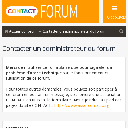
RACCOURCIS
R
Accueil du forum
Contacter un administrateur du forum
e
Contacter un administrateur du forum
c
h
e
Merci de n'utiliser ce formulaire que pour signaler un
r
problème d'ordre technique
sur le fonctionnement ou
l'utilisation de ce forum.
c
h
Pour toutes autres demandes, vous pouvez soit participer à
ce forum en postant un message, soit joindre une association
e
CONTACT en utilisant le formulaire "Nous joindre" au pied des
r
pages du site CONTACT :
https://www.asso-contact.org