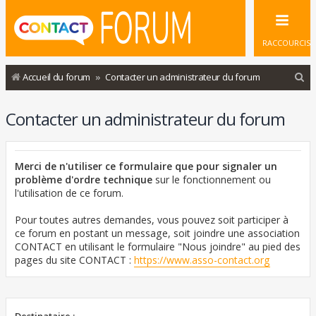
RACCOURCIS
R
Accueil du forum
Contacter un administrateur du forum
e
Contacter un administrateur du forum
c
h
e
Merci de n'utiliser ce formulaire que pour signaler un
r
problème d'ordre technique
sur le fonctionnement ou
l'utilisation de ce forum.
c
h
Pour toutes autres demandes, vous pouvez soit participer à
ce forum en postant un message, soit joindre une association
e
CONTACT en utilisant le formulaire "Nous joindre" au pied des
r
pages du site CONTACT :
https://www.asso-contact.org