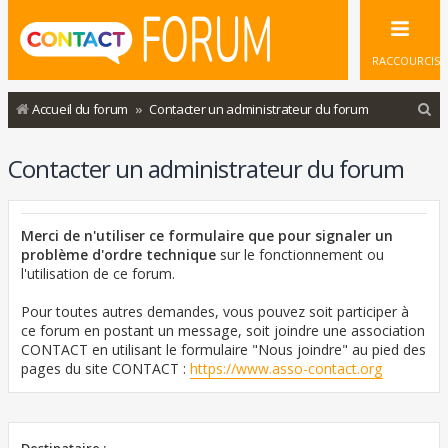
RACCOURCIS
R
Accueil du forum
Contacter un administrateur du forum
e
Contacter un administrateur du forum
c
h
e
Merci de n'utiliser ce formulaire que pour signaler un
r
problème d'ordre technique
sur le fonctionnement ou
l'utilisation de ce forum.
c
h
Pour toutes autres demandes, vous pouvez soit participer à
ce forum en postant un message, soit joindre une association
e
CONTACT en utilisant le formulaire "Nous joindre" au pied des
r
pages du site CONTACT :
https://www.asso-contact.org