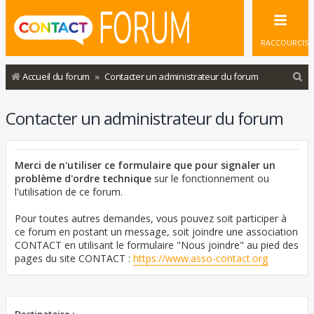
RACCOURCIS
R
Accueil du forum
Contacter un administrateur du forum
e
Contacter un administrateur du forum
c
h
e
Merci de n'utiliser ce formulaire que pour signaler un
r
problème d'ordre technique
sur le fonctionnement ou
l'utilisation de ce forum.
c
h
Pour toutes autres demandes, vous pouvez soit participer à
ce forum en postant un message, soit joindre une association
e
CONTACT en utilisant le formulaire "Nous joindre" au pied des
r
pages du site CONTACT :
https://www.asso-contact.org