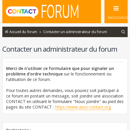
RACCOURCIS
R
Accueil du forum
Contacter un administrateur du forum
e
Contacter un administrateur du forum
c
h
e
Merci de n'utiliser ce formulaire que pour signaler un
r
problème d'ordre technique
sur le fonctionnement ou
l'utilisation de ce forum.
c
h
Pour toutes autres demandes, vous pouvez soit participer à
ce forum en postant un message, soit joindre une association
e
CONTACT en utilisant le formulaire "Nous joindre" au pied des
r
pages du site CONTACT :
https://www.asso-contact.org