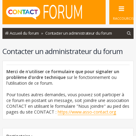
RACCOURCIS
R
Accueil du forum
Contacter un administrateur du forum
e
Contacter un administrateur du forum
c
h
e
Merci de n'utiliser ce formulaire que pour signaler un
r
problème d'ordre technique
sur le fonctionnement ou
l'utilisation de ce forum.
c
h
Pour toutes autres demandes, vous pouvez soit participer à
ce forum en postant un message, soit joindre une association
e
CONTACT en utilisant le formulaire "Nous joindre" au pied des
r
pages du site CONTACT :
https://www.asso-contact.org