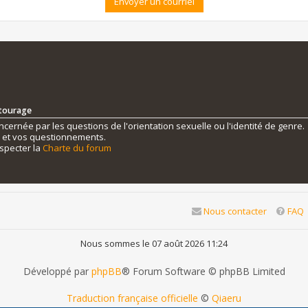
ntourage
ernée par les questions de l'orientation sexuelle ou l'identité de genre.
s et vos questionnements.
specter la
Charte du forum
Nous contacter
FAQ
Nous sommes le 07 août 2026 11:24
Développé par
phpBB
® Forum Software © phpBB Limited
Traduction française officielle
©
Qiaeru