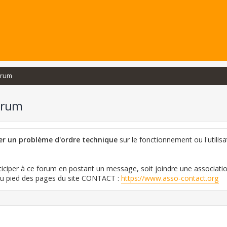
orum
orum
ler un problème d'ordre technique
sur le fonctionnement ou l'utilisa
iciper à ce forum en postant un message, soit joindre une associati
 au pied des pages du site CONTACT :
https://www.asso-contact.org