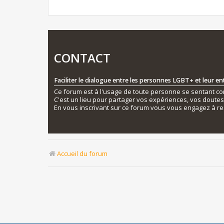
CONTACT
Faciliter le dialogue entre les personnes LGBT+ et leur e
Ce forum est à l'usage de toute personne se sentant conc
C'est un lieu pour partager vos expériences, vos doute
En vous inscrivant sur ce forum vous vous engagez à re
Accueil du forum