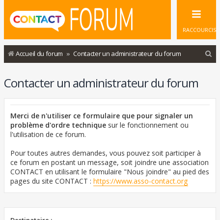
RACCOURCIS
R
Accueil du forum
Contacter un administrateur du forum
e
Contacter un administrateur du forum
c
h
e
Merci de n'utiliser ce formulaire que pour signaler un
r
problème d'ordre technique
sur le fonctionnement ou
l'utilisation de ce forum.
c
h
Pour toutes autres demandes, vous pouvez soit participer à
ce forum en postant un message, soit joindre une association
e
CONTACT en utilisant le formulaire "Nous joindre" au pied des
r
pages du site CONTACT :
https://www.asso-contact.org