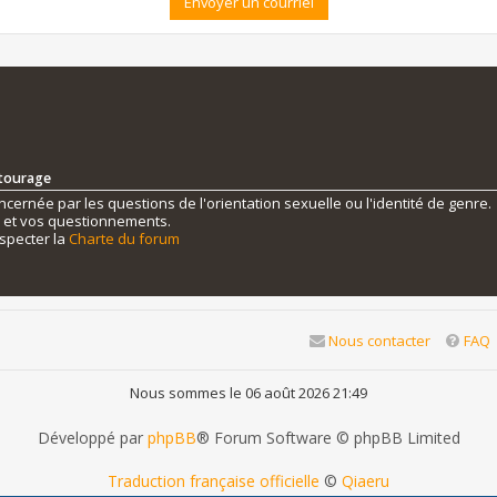
ntourage
ernée par les questions de l'orientation sexuelle ou l'identité de genre.
s et vos questionnements.
specter la
Charte du forum
Nous contacter
FAQ
Nous sommes le 06 août 2026 21:49
Développé par
phpBB
® Forum Software © phpBB Limited
Traduction française officielle
©
Qiaeru