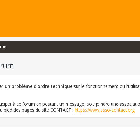
orum
orum
ler un problème d'ordre technique
sur le fonctionnement ou l'utilisa
iciper à ce forum en postant un message, soit joindre une associati
 au pied des pages du site CONTACT :
https://www.asso-contact.org