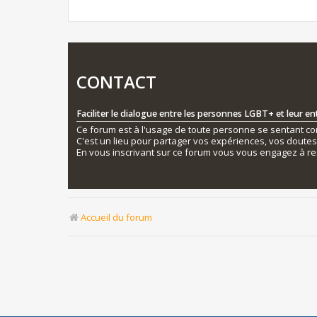
CONTACT
Faciliter le dialogue entre les personnes LGBT+ et leur e
Ce forum est à l'usage de toute personne se sentant conc
C'est un lieu pour partager vos expériences, vos doute
En vous inscrivant sur ce forum vous vous engagez à re
Accueil du forum