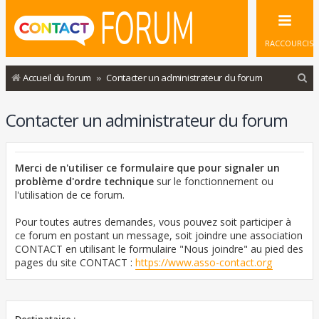
RACCOURCIS
R
Accueil du forum
Contacter un administrateur du forum
e
Contacter un administrateur du forum
c
h
e
Merci de n'utiliser ce formulaire que pour signaler un
r
problème d'ordre technique
sur le fonctionnement ou
l'utilisation de ce forum.
c
h
Pour toutes autres demandes, vous pouvez soit participer à
ce forum en postant un message, soit joindre une association
e
CONTACT en utilisant le formulaire "Nous joindre" au pied des
r
pages du site CONTACT :
https://www.asso-contact.org