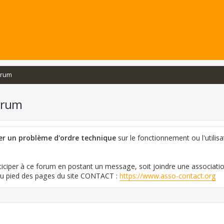
orum
orum
ler un problème d'ordre technique
sur le fonctionnement ou l'utilisa
iciper à ce forum en postant un message, soit joindre une associati
 au pied des pages du site CONTACT :
https://www.asso-contact.org