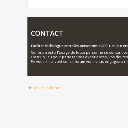
CONTACT
Faciliter le dialogue entre les personnes LGBT+ et leur e
Ce forum est à l'usage de toute personne se sentant conc
C'est un lieu pour partager vos expériences, vos doute
En vous inscrivant sur ce forum vous vous engagez à re
Accueil du forum