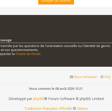
ntourage
ernée par les questions de l'orientation sexuelle ou l'identité de genre.
s et vos questionnements.
specter la
Charte du forum
Nous contacter
FAQ
Nous sommes le 08 août 2026 15:21
Développé par
phpBB
® Forum Software © phpBB Limited
Traduction française officielle
©
Qiaeru