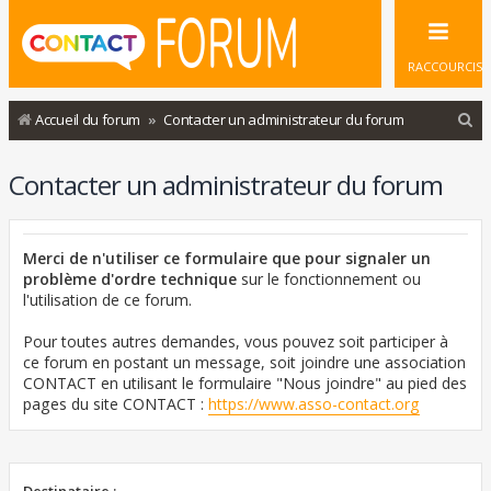
RACCOURCIS
R
Accueil du forum
Contacter un administrateur du forum
e
Contacter un administrateur du forum
c
h
e
Merci de n'utiliser ce formulaire que pour signaler un
r
problème d'ordre technique
sur le fonctionnement ou
l'utilisation de ce forum.
c
h
Pour toutes autres demandes, vous pouvez soit participer à
ce forum en postant un message, soit joindre une association
e
CONTACT en utilisant le formulaire "Nous joindre" au pied des
r
pages du site CONTACT :
https://www.asso-contact.org