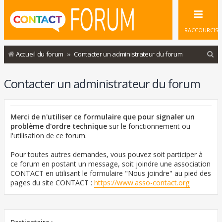
RACCOURCIS
R
Accueil du forum
Contacter un administrateur du forum
e
Contacter un administrateur du forum
c
h
e
Merci de n'utiliser ce formulaire que pour signaler un
r
problème d'ordre technique
sur le fonctionnement ou
l'utilisation de ce forum.
c
h
Pour toutes autres demandes, vous pouvez soit participer à
ce forum en postant un message, soit joindre une association
e
CONTACT en utilisant le formulaire "Nous joindre" au pied des
r
pages du site CONTACT :
https://www.asso-contact.org