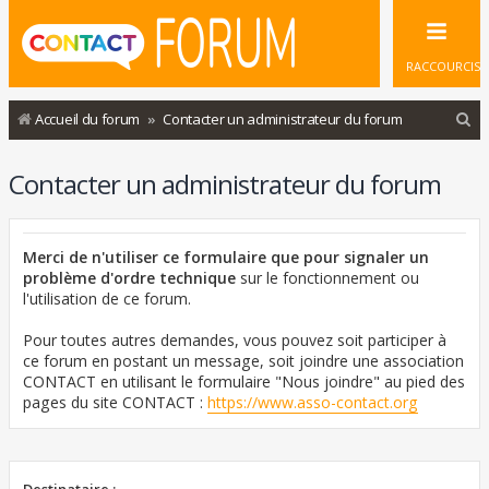
RACCOURCIS
R
Accueil du forum
Contacter un administrateur du forum
e
Contacter un administrateur du forum
c
h
e
Merci de n'utiliser ce formulaire que pour signaler un
r
problème d'ordre technique
sur le fonctionnement ou
l'utilisation de ce forum.
c
h
Pour toutes autres demandes, vous pouvez soit participer à
ce forum en postant un message, soit joindre une association
e
CONTACT en utilisant le formulaire "Nous joindre" au pied des
r
pages du site CONTACT :
https://www.asso-contact.org