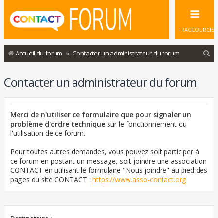
RACCOURCIS
R
Accueil du forum
Contacter un administrateur du forum
e
Contacter un administrateur du forum
c
h
e
Merci de n'utiliser ce formulaire que pour signaler un
r
problème d'ordre technique
sur le fonctionnement ou
l'utilisation de ce forum.
c
h
Pour toutes autres demandes, vous pouvez soit participer à
ce forum en postant un message, soit joindre une association
e
CONTACT en utilisant le formulaire "Nous joindre" au pied des
r
pages du site CONTACT :
https://www.asso-contact.org