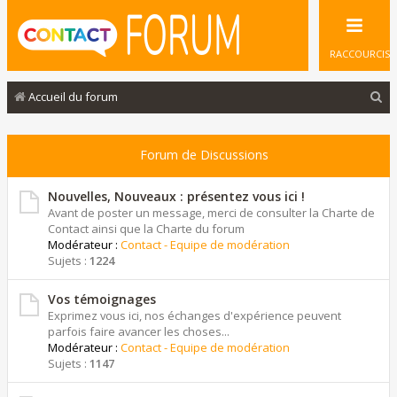
RACCOURCIS
R
Accueil du forum
e
c
Forum de Discussions
h
e
Nouvelles, Nouveaux : présentez vous ici !
Avant de poster un message, merci de consulter la Charte de
r
Contact ainsi que la Charte du forum
Modérateur :
Contact - Equipe de modération
c
Sujets :
1224
h
e
Vos témoignages
Exprimez vous ici, nos échanges d'expérience peuvent
r
parfois faire avancer les choses...
Modérateur :
Contact - Equipe de modération
Sujets :
1147