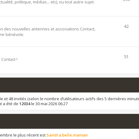
alité, politique, médias... etc), ou tout autre sujet.
42
ion des nouvelles antennes et associations Contact,
ir bénévole.
51
 Contact !
sible et 48 invités (selon le nombre d’utilisateurs actifs des 5 dernières minut
t a été de
12034
le 30 mai 2026 06:27
mbre le plus récent est
Sandra.belle.maman