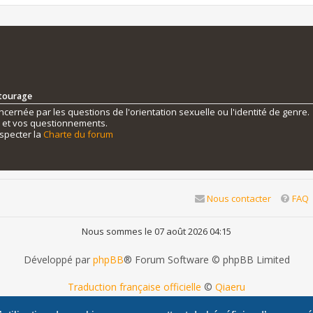
ntourage
ernée par les questions de l'orientation sexuelle ou l'identité de genre.
s et vos questionnements.
specter la
Charte du forum
Nous contacter
FAQ
Nous sommes le 07 août 2026 04:15
Développé par
phpBB
® Forum Software © phpBB Limited
Traduction française officielle
©
Qiaeru