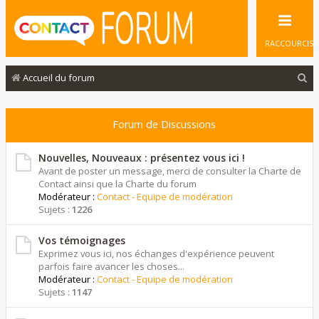
RACCOURCIS
R
Accueil du forum
e
c
Forum de Discussions
h
e
Nouvelles, Nouveaux : présentez vous ici !
Avant de poster un message, merci de consulter la Charte de
r
Contact ainsi que la Charte du forum
Modérateur :
Contact - Equipe de modération
c
Sujets :
1226
h
e
Vos témoignages
Exprimez vous ici, nos échanges d'expérience peuvent
r
parfois faire avancer les choses...
Modérateur :
Contact - Equipe de modération
Sujets :
1147