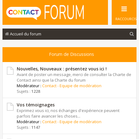
RACCOURCIS
R
Accueil du forum
e
c
Forum de Discussions
h
e
Nouvelles, Nouveaux : présentez vous ici !
Avant de poster un message, merci de consulter la Charte de
r
Contact ainsi que la Charte du forum
Modérateur :
Contact - Equipe de modération
c
Sujets :
1228
h
e
Vos témoignages
Exprimez vous ici, nos échanges d'expérience peuvent
r
parfois faire avancer les choses...
Modérateur :
Contact - Equipe de modération
Sujets :
1147