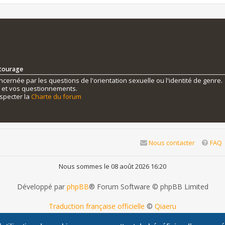
ntourage
ernée par les questions de l'orientation sexuelle ou l'identité de genre.
s et vos questionnements.
specter la
Charte du forum
Nous contacter
FAQ
Nous sommes le 08 août 2026 16:20
Développé par
phpBB
® Forum Software © phpBB Limited
Traduction française officielle
©
Qiaeru