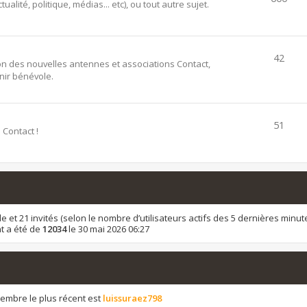
alité, politique, médias... etc), ou tout autre sujet.
42
ion des nouvelles antennes et associations Contact,
ir bénévole.
51
 Contact !
sible et 21 invités (selon le nombre d’utilisateurs actifs des 5 dernières minut
t a été de
12034
le 30 mai 2026 06:27
mbre le plus récent est
luissuraez798