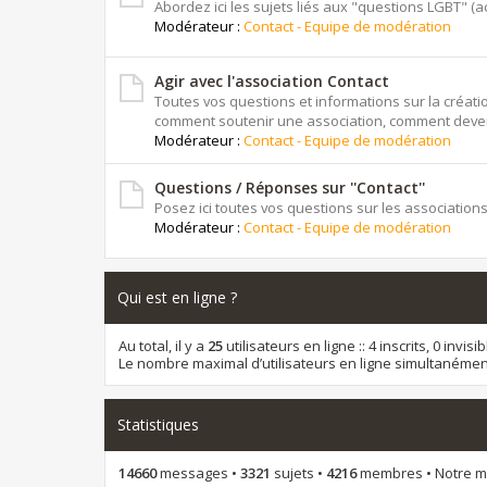
Abordez ici les sujets liés aux "questions LGBT" (actu
Modérateur :
Contact - Equipe de modération
Agir avec l'association Contact
Toutes vos questions et informations sur la créat
comment soutenir une association, comment deven
Modérateur :
Contact - Equipe de modération
Questions / Réponses sur ''Contact''
Posez ici toutes vos questions sur les associations
Modérateur :
Contact - Equipe de modération
Qui est en ligne ?
Au total, il y a
25
utilisateurs en ligne :: 4 inscrits, 0 invi
Le nombre maximal d’utilisateurs en ligne simultanémen
Statistiques
14660
messages •
3321
sujets •
4216
membres • Notre me