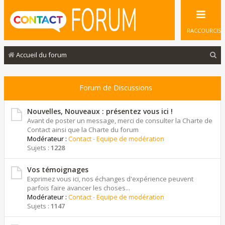
RACCOURCIS
R
Accueil du forum
e
c
Forum de Discussions
h
e
Nouvelles, Nouveaux : présentez vous ici !
Avant de poster un message, merci de consulter la Charte de
r
Contact ainsi que la Charte du forum
Modérateur :
Contact - Equipe de modération
c
Sujets :
1228
h
e
Vos témoignages
Exprimez vous ici, nos échanges d'expérience peuvent
r
parfois faire avancer les choses...
Modérateur :
Contact - Equipe de modération
Sujets :
1147