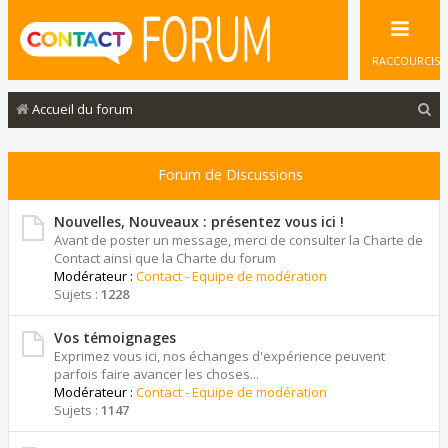
RACCOURCIS
R
Accueil du forum
e
c
Forum de Discussions
h
e
Nouvelles, Nouveaux : présentez vous ici !
Avant de poster un message, merci de consulter la Charte de
r
Contact ainsi que la Charte du forum
Modérateur :
Contact - Equipe de modération
c
Sujets :
1228
h
e
Vos témoignages
Exprimez vous ici, nos échanges d'expérience peuvent
r
parfois faire avancer les choses...
Modérateur :
Contact - Equipe de modération
Sujets :
1147