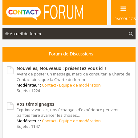
RACCOURCIS
R
Accueil du forum
e
c
Forum de Discussions
h
e
Nouvelles, Nouveaux : présentez vous ici !
Avant de poster un message, merci de consulter la Charte de
r
Contact ainsi que la Charte du forum
Modérateur :
Contact - Equipe de modération
c
Sujets :
1224
h
e
Vos témoignages
Exprimez vous ici, nos échanges d'expérience peuvent
r
parfois faire avancer les choses...
Modérateur :
Contact - Equipe de modération
Sujets :
1147