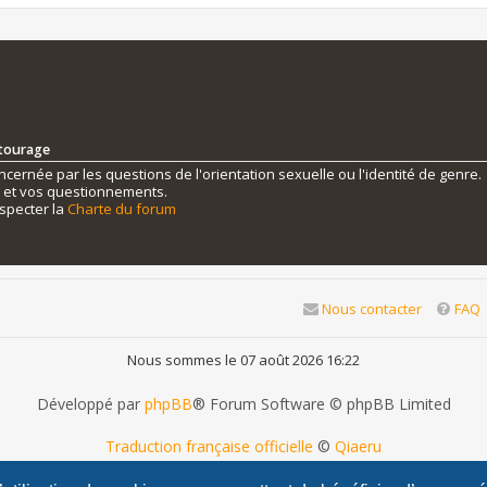
ntourage
ernée par les questions de l'orientation sexuelle ou l'identité de genre.
s et vos questionnements.
specter la
Charte du forum
Nous contacter
FAQ
Nous sommes le 07 août 2026 16:22
Développé par
phpBB
® Forum Software © phpBB Limited
Traduction française officielle
©
Qiaeru