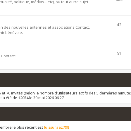
alité, politique, médias... etc), ou tout autre sujet.
42
ion des nouvelles antennes et associations Contact,
ir bénévole.
51
 Contact !
ible et 70 invités (selon le nombre d’utilisateurs actifs des 5 dernières minute
t a été de
12034
le 30 mai 2026 06:27
mbre le plus récent est
luissuraez798