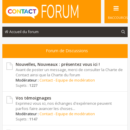
RACCOURCIS
R
Accueil du forum
e
c
Forum de Discussions
h
e
Nouvelles, Nouveaux : présentez vous ici !
Avant de poster un message, merci de consulter la Charte de
r
Contact ainsi que la Charte du forum
Modérateur :
Contact - Equipe de modération
c
Sujets :
1227
h
e
Vos témoignages
Exprimez vous ici, nos échanges d'expérience peuvent
r
parfois faire avancer les choses...
Modérateur :
Contact - Equipe de modération
Sujets :
1147