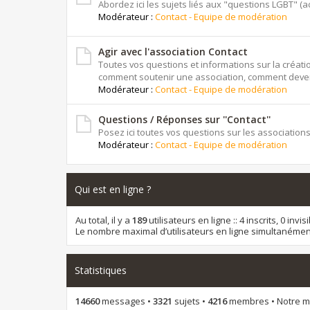
Abordez ici les sujets liés aux "questions LGBT" (actu
Modérateur :
Contact - Equipe de modération
Agir avec l'association Contact
Toutes vos questions et informations sur la créat
comment soutenir une association, comment deven
Modérateur :
Contact - Equipe de modération
Questions / Réponses sur ''Contact''
Posez ici toutes vos questions sur les associations
Modérateur :
Contact - Equipe de modération
Qui est en ligne ?
Au total, il y a
189
utilisateurs en ligne :: 4 inscrits, 0 inv
Le nombre maximal d’utilisateurs en ligne simultanémen
Statistiques
14660
messages •
3321
sujets •
4216
membres • Notre me