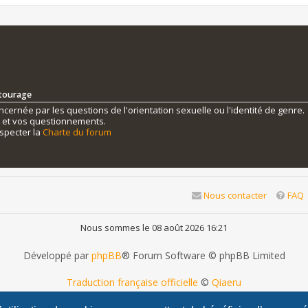
ntourage
ernée par les questions de l'orientation sexuelle ou l'identité de genre.
s et vos questionnements.
specter la
Charte du forum
Nous contacter
FAQ
Nous sommes le 08 août 2026 16:21
Développé par
phpBB
® Forum Software © phpBB Limited
Traduction française officielle
©
Qiaeru