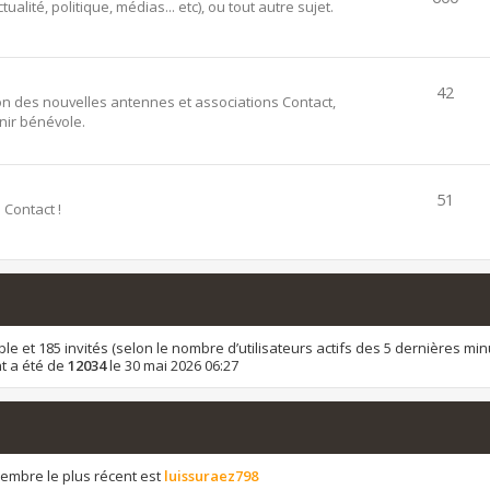
alité, politique, médias... etc), ou tout autre sujet.
42
ion des nouvelles antennes et associations Contact,
ir bénévole.
51
 Contact !
isible et 185 invités (selon le nombre d’utilisateurs actifs des 5 dernières min
t a été de
12034
le 30 mai 2026 06:27
mbre le plus récent est
luissuraez798