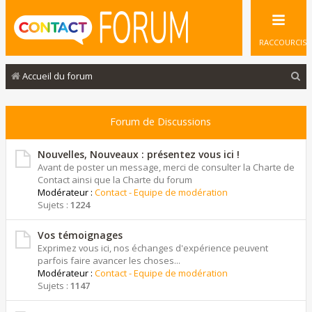
RACCOURCIS
R
Accueil du forum
e
c
Forum de Discussions
h
e
Nouvelles, Nouveaux : présentez vous ici !
Avant de poster un message, merci de consulter la Charte de
r
Contact ainsi que la Charte du forum
Modérateur :
Contact - Equipe de modération
c
Sujets :
1224
h
e
Vos témoignages
Exprimez vous ici, nos échanges d'expérience peuvent
r
parfois faire avancer les choses...
Modérateur :
Contact - Equipe de modération
Sujets :
1147