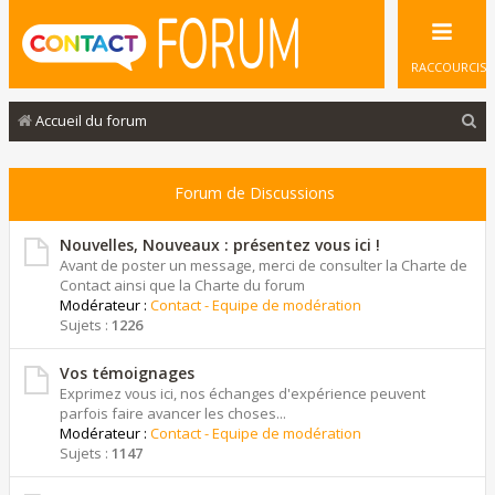
RACCOURCIS
R
Accueil du forum
e
c
Forum de Discussions
h
e
Nouvelles, Nouveaux : présentez vous ici !
Avant de poster un message, merci de consulter la Charte de
r
Contact ainsi que la Charte du forum
Modérateur :
Contact - Equipe de modération
c
Sujets :
1226
h
e
Vos témoignages
Exprimez vous ici, nos échanges d'expérience peuvent
r
parfois faire avancer les choses...
Modérateur :
Contact - Equipe de modération
Sujets :
1147