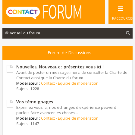
RACCOURCIS
R
Accueil du forum
e
c
Forum de Discussions
h
e
Nouvelles, Nouveaux : présentez vous ici !
Avant de poster un message, merci de consulter la Charte de
r
Contact ainsi que la Charte du forum
Modérateur :
Contact - Equipe de modération
c
Sujets :
1228
h
e
Vos témoignages
Exprimez vous ici, nos échanges d'expérience peuvent
r
parfois faire avancer les choses...
Modérateur :
Contact - Equipe de modération
Sujets :
1147