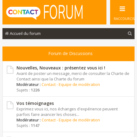
RACCOURCIS
R
Accueil du forum
e
c
Forum de Discussions
h
e
Nouvelles, Nouveaux : présentez vous ici !
Avant de poster un message, merci de consulter la Charte de
r
Contact ainsi que la Charte du forum
Modérateur :
Contact - Equipe de modération
c
Sujets :
1226
h
e
Vos témoignages
Exprimez vous ici, nos échanges d'expérience peuvent
r
parfois faire avancer les choses...
Modérateur :
Contact - Equipe de modération
Sujets :
1147