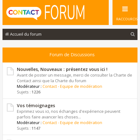
RACCOURCIS
R
Accueil du forum
e
c
Forum de Discussions
h
e
Nouvelles, Nouveaux : présentez vous ici !
Avant de poster un message, merci de consulter la Charte de
r
Contact ainsi que la Charte du forum
Modérateur :
Contact - Equipe de modération
c
Sujets :
1226
h
e
Vos témoignages
Exprimez vous ici, nos échanges d'expérience peuvent
r
parfois faire avancer les choses...
Modérateur :
Contact - Equipe de modération
Sujets :
1147