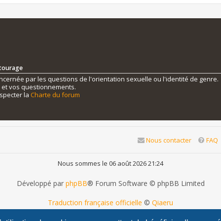
ntourage
ernée par les questions de l'orientation sexuelle ou l'identité de genre.
s et vos questionnements.
specter la
Charte du forum
Nous contacter
FAQ
Nous sommes le 06 août 2026 21:24
Développé par
phpBB
® Forum Software © phpBB Limited
Traduction française officielle
©
Qiaeru