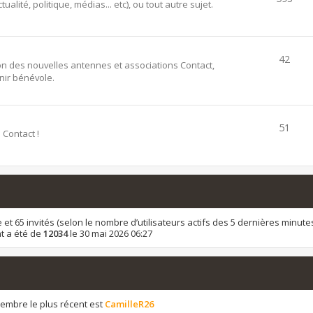
alité, politique, médias... etc), ou tout autre sujet.
42
ion des nouvelles antennes et associations Contact,
ir bénévole.
51
 Contact !
ible et 65 invités (selon le nombre d’utilisateurs actifs des 5 dernières minute
t a été de
12034
le 30 mai 2026 06:27
mbre le plus récent est
CamilleR26